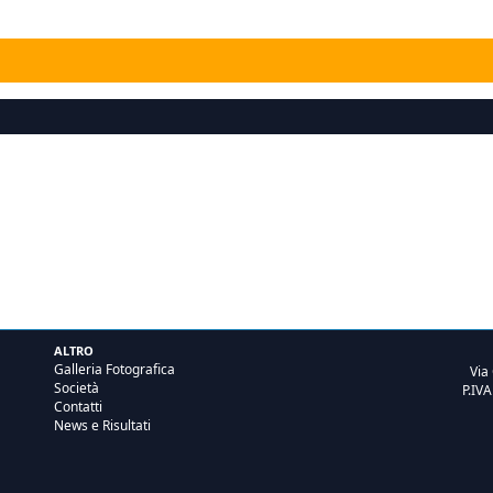
ALTRO
Galleria Fotografica
Via
Società
P.IV
Contatti
News e Risultati