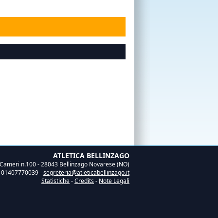
ATLETICA BELLINZAGO
 Cameri n.100 - 28043 Bellinzago Novarese (NO)
A 01407770039 -
segreteria@atleticabellinzago.it
Statistiche
-
Credits
-
Note Legali